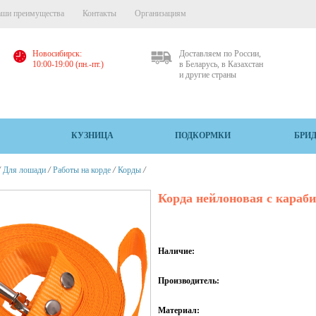
ши преимущества
Контакты
Организациям
Новосибирск:
Доставляем по России,
10:00-19:00 (пн.-пт.)
в Беларусь, в Казахстан
и другие страны
КУЗНИЦА
ПОДКОРМКИ
БРИ
/
/
/
/
Для лошади
Работы на корде
Корды
Корда нейлоновая с караби
Наличие:
Производитель:
Материал: