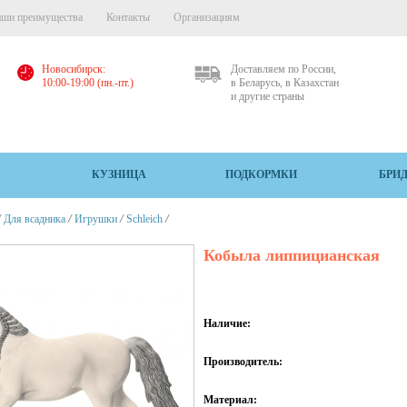
ши преимущества
Контакты
Организациям
Новосибирск:
Доставляем по России,
10:00-19:00 (пн.-пт.)
в Беларусь, в Казахстан
и другие страны
КУЗНИЦА
ПОДКОРМКИ
БРИ
/
/
/
/
Для всадника
Игрушки
Schleich
Кобыла липпицианская
Наличие:
Производитель:
Материал: