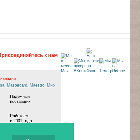
Присоединяйтесь к нам
ne оплата:
Надежный
поставщик
Работаем
с 2001 года