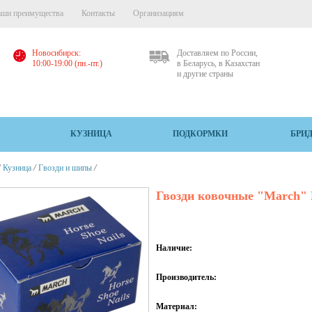
ши преимущества
Контакты
Организациям
Новосибирск:
Доставляем по России,
10:00-19:00 (пн.-пт.)
в Беларусь, в Казахстан
и другие страны
КУЗНИЦА
ПОДКОРМКИ
БРИ
/
/
/
Кузница
Гвозди и шипы
Гвозди ковочные "March" 
Наличие:
Производитель:
Материал: