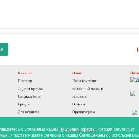
ся
Каталог:
О нас:
Onli
Новинки
Наша компания
Лидеры продаж
Розничный магазин
Скидкам быть!
Контакты
Бренды
Отзывы
Для всадника
Организациям
Для лошади
Конюшня
оглашаетесь с условиями нашей
Публичной оферты
, которая регулирует
нных, и подтверждаете согласие с нашим
Соглашением об использовани
Здоровье лошади