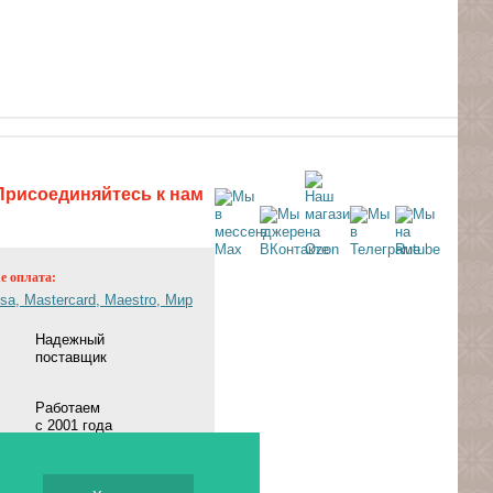
Присоединяйтесь к нам
ne оплата:
Надежный
поставщик
Работаем
с 2001 года