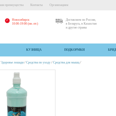
ши преимущества
Контакты
Организациям
Новосибирск:
Доставляем по России,
10:00-19:00 (пн.-пт.)
в Беларусь, в Казахстан
и другие страны
КУЗНИЦА
ПОДКОРМКИ
БРИ
/
/
/
/
Здоровье лошади
Средства по уходу
Средства для мышц