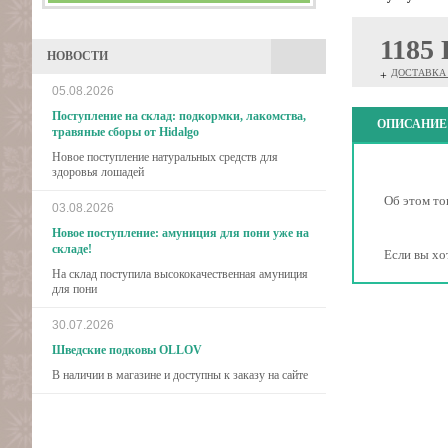
ить
1185
НОВОСТИ
ДОСТАВКА 
+
05.08.2026
Поступление на склад: подкормки, лакомства,
ОПИСАНИЕ
травяные сборы от Hidalgo
Новое поступление натуральных средств для
здоровья лошадей
Об этом то
03.08.2026
Новое поступление: амуниция для пони уже на
складе!
Если вы хо
На склад поступила высококачественная амуниция
для пони
30.07.2026
Шведские подковы OLLOV
В наличии в магазине и доступны к заказу на сайте