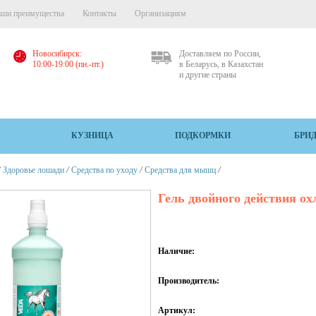
ши преимущества
Контакты
Организациям
Новосибирск:
Доставляем по России,
10:00-19:00 (пн.-пт.)
в Беларусь, в Казахстан
и другие страны
КУЗНИЦА
ПОДКОРМКИ
БРИ
/
/
/
/
Здоровье лошади
Средства по уходу
Средства для мышц
Гель двойного действия о
Наличие:
Производитель:
Артикул: