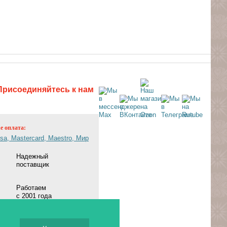
Присоединяйтесь к нам
ne оплата:
Надежный
поставщик
Работаем
с 2001 года