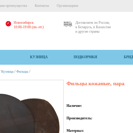
ши преимущества
Контакты
Организациям
Новосибирск:
Доставляем по России,
10:00-19:00 (пн.-пт.)
в Беларусь, в Казахстан
и другие страны
КУЗНИЦА
ПОДКОРМКИ
БРИ
/
/
/
Кузница
Фильцы
Фильцы кожаные, пара
Наличие:
Производитель:
Материал: