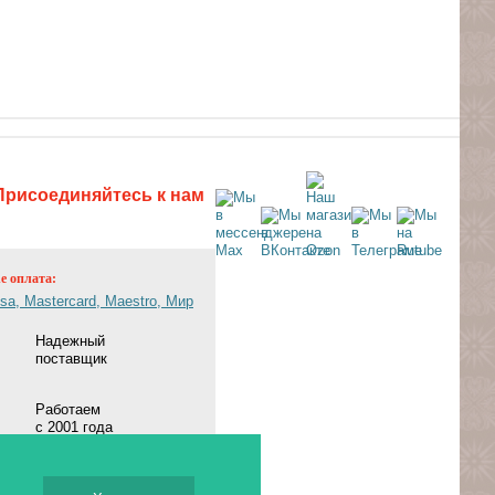
Присоединяйтесь к нам
ne оплата:
Надежный
поставщик
Работаем
с 2001 года