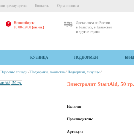
ши преимущества
Контакты
Организациям
Новосибирск:
Доставляем по России,
10:00-19:00 (пн.-пт.)
в Беларусь, в Казахстан
и другие страны
КУЗНИЦА
ПОДКОРМКИ
БРИ
/
/
/
/
Здоровье лошади
Подкормки, лакомства
Подкормки, лизунцы
Электролит StartAid, 50 гр
Наличие:
Производитель:
Артикул: