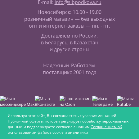
E-mail:
info@sibpodkova.ru
Новосибирск: 10.00 - 19.00
розничный магазин — без выходных
опт и интернет-заказы — пн. - пт.
Доставляем по России,
в Беларусь, в Казахстан
и другие страны
Надежный
Работаем
поставщик
с 2001 года
Используя этот сайт, Вы соглашаетесь с условиями нашей
Публичной оферты
, которая регулирует обработку персональных
данных, и подтверждаете согласие с нашим
Соглашением об
Интернет-магазин для любителей верховой езды,
использовании файлов cookie и аналитики
для увлечённых ремеслом и для крепких