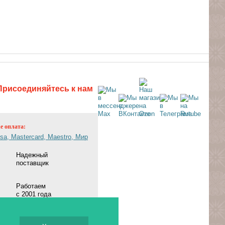
Присоединяйтесь к нам
ne оплата:
Надежный
поставщик
Работаем
с 2001 года