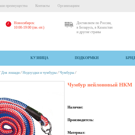
ши преимущества
Контакты
Организациям
Новосибирск:
Доставляем по России,
10:00-19:00 (пн.-пт.)
в Беларусь, в Казахстан
и другие страны
КУЗНИЦА
ПОДКОРМКИ
БРИ
/
/
/
/
Для лошади
Недоуздки и чумбуры
Чумбуры
Чумбур нейлоновый НКМ
Наличие:
Производитель:
Материал: