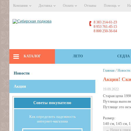
Компания
Доставка
Оплата
Отзывы
Помощь
На
8 383 214-61-23
8 953 761-45-15
8 800 250-56-64
КАТАЛОГ
ЛЕТО
СЕДЛА
/
Главная
Новости
Новости
Акция! Ски
Акции
19.09.2022
Старая цена 1990
Путлища выполне
Советы покупателю
Путлище это нез
Как определить надежность
Размер:
интернет-магазина
140 см, 145 см, 
← Назад к списк