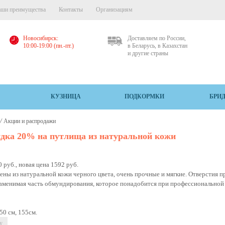
ши преимущества
Контакты
Организациям
Новосибирск:
Доставляем по России,
10:00-19:00 (пн.-пт.)
в Беларусь, в Казахстан
и другие страны
КУЗНИЦА
ПОДКОРМКИ
БРИ
/
Акции и распродажи
дка 20% на путлища из натуральной кожи
 руб., новая цена 1592 руб.
ны из натуральной кожи черного цвета, очень прочные и мягкие. Отверстия 
аменимая часть обмундирования, которое понадобится при профессиональной 
150 см, 155см.
у