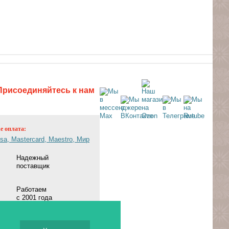
Присоединяйтесь к нам
ne оплата:
Надежный
поставщик
Работаем
с 2001 года