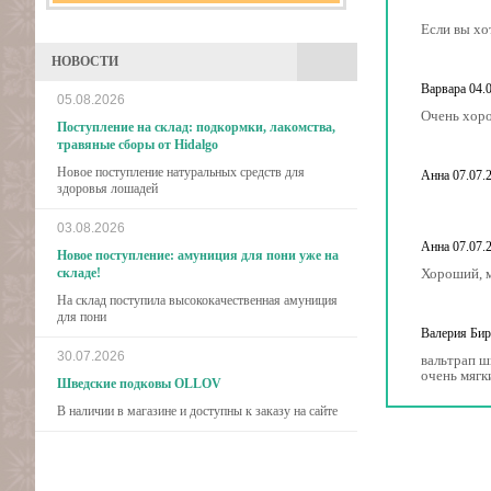
Если вы хо
НОВОСТИ
Варвара
04.
05.08.2026
Очень хоро
Поступление на склад: подкормки, лакомства,
травяные сборы от Hidalgo
Новое поступление натуральных средств для
Анна
07.07.
здоровья лошадей
03.08.2026
Анна
07.07.
Новое поступление: амуниция для пони уже на
складе!
Хороший, м
На склад поступила высококачественная амуниция
для пони
Валерия Би
30.07.2026
вальтрап ш
очень мягк
Шведские подковы OLLOV
В наличии в магазине и доступны к заказу на сайте