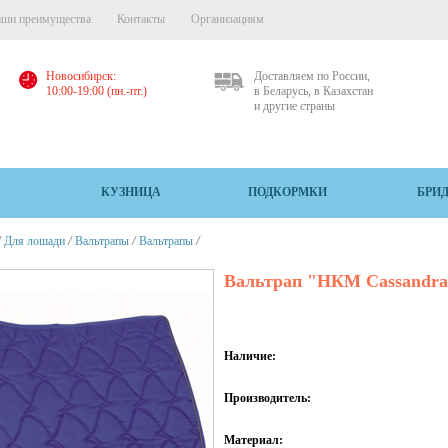
ши преимущества
Контакты
Организациям
Новосибирск:
Доставляем по России,
10:00-19:00 (пн.-пт.)
в Беларусь, в Казахстан
и другие страны
КУЗНИЦА
ПОДКОРМКИ
БРИ
/
/
/
/
Для лошади
Вальтрапы
Вальтрапы
Вальтрап "НКМ Cassandr
Наличие:
Производитель:
Материал: