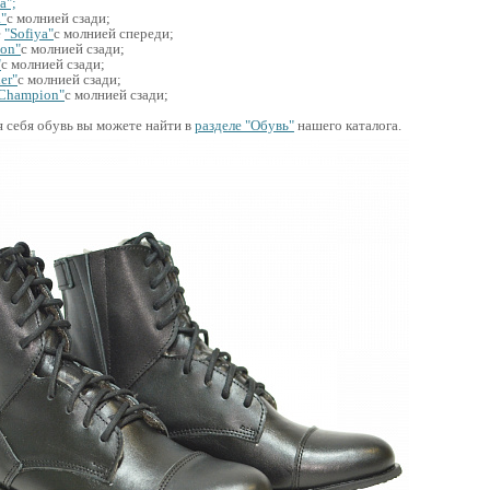
a";
a"
с молнией сзади;
е
"Sofiya"
с молнией спереди;
on"
с молнией сзади;
"
с молнией сзади;
er"
с молнией сзади;
Champion"
с молнией сзади;
себя обувь вы можете найти в
разделе "Обувь"
нашего каталога.