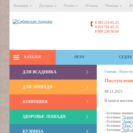
Компания
Доставка
Оплата
Отзывы
Помощь
На
8 383 214-61-23
8 953 761-45-15
8 800 250-56-64
КАТАЛОГ
ЛЕТО
СЕДЛА
/
Главная
Новости
ДЛЯ ВСАДНИКА
Поступлени
ДЛЯ ЛОШАДИ
08.11.2021
В нашем магазин
КОНЮШНЯ
- ботинки зимни
ЗДОРОВЬЕ ЛОШАДИ
- ботинки
"Терри
- ботинки
"Анже
- ботинки
"Olga"
- ботинки
"Sofiy
КУЗНИЦА