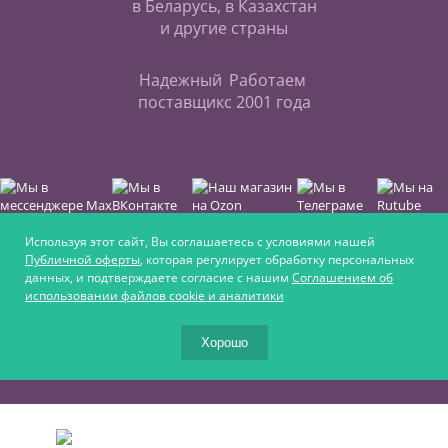
в Беларусь, в Казахстан
и другие страны
Надежный
Работаем
поставщик
с 2001 года
Используя этот сайт, Вы соглашаетесь с условиями нашей
Публичной оферты
, которая регулирует обработку персональных
данных, и подтверждаете согласие с нашим
Соглашением об
Интернет-магазин для любителей верховой езды,
использовании файлов cookie и аналитики
для увлечённых ремеслом и для крепких
фермеров
Хорошо