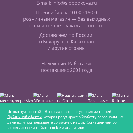
E-mail:
info@sibpodkova.ru
Новосибирск: 10.00 - 19.00
розничный магазин — без выходных
опт и интернет-заказы — пн. - пт.
Доставляем по России,
в Беларусь, в Казахстан
и другие страны
Надежный
Работаем
поставщик
с 2001 года
Используя этот сайт, Вы соглашаетесь с условиями нашей
Публичной оферты
, которая регулирует обработку персональных
данных, и подтверждаете согласие с нашим
Соглашением об
Интернет-магазин для любителей верховой езды,
использовании файлов cookie и аналитики