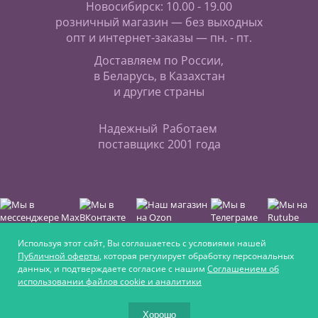
Новосибирск: 10.00 - 19.00
розничный магазин — без выходных
опт и интернет-заказы — пн. - пт.
Доставляем по России,
в Беларусь, в Казахстан
и другие страны
Надежный
Работаем
поставщик
с 2001 года
Используя этот сайт, Вы соглашаетесь с условиями нашей
Публичной оферты
, которая регулирует обработку персональных
данных, и подтверждаете согласие с нашим
Соглашением об
Интернет-магазин для любителей верховой езды,
использовании файлов cookie и аналитики
для увлечённых ремеслом и для крепких
фермеров
Хорошо